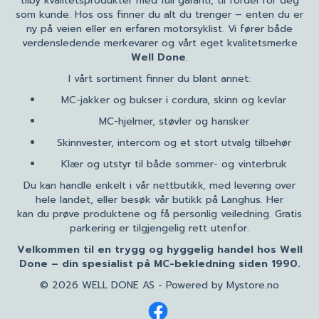
tilby kvalitetsprodukter med full garanti, til fordel for deg
som kunde. Hos oss finner du alt du trenger – enten du er
ny på veien eller en erfaren motorsyklist. Vi fører både
verdensledende merkevarer og vårt eget kvalitetsmerke
Well Done
.
I vårt sortiment finner du blant annet:
MC-jakker og bukser i cordura, skinn og kevlar
MC-hjelmer, støvler og hansker
Skinnvester, intercom og et stort utvalg tilbehør
Klær og utstyr til både sommer- og vinterbruk
Du kan handle enkelt i vår nettbutikk, med levering over
hele landet, eller besøk vår butikk på Langhus. Her
kan du prøve produktene og få personlig veiledning. Gratis
parkering er tilgjengelig rett utenfor.
Velkommen til en trygg og hyggelig handel hos Well
Done – din spesialist på MC-bekledning siden 1990.
© 2026 WELL DONE AS - Powered by
Mystore.no