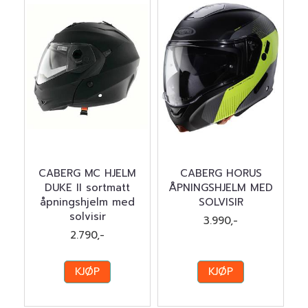
CABERG MC HJELM
CABERG HORUS
DUKE II sortmatt
ÅPNINGSHJELM MED
åpningshjelm med
SOLVISIR
solvisir
3.990,-
2.790,-
KJØP
KJØP