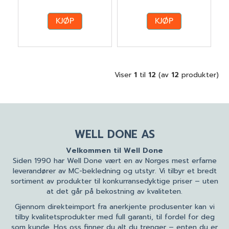
KJØP
KJØP
Viser
1
til
12
(av
12
produkter)
WELL DONE AS
Velkommen til Well Done
Siden 1990 har Well Done vært en av Norges mest erfarne
leverandører av MC-bekledning og utstyr. Vi tilbyr et bredt
sortiment av produkter til konkurransedyktige priser – uten
at det går på bekostning av kvaliteten.
Gjennom direkteimport fra anerkjente produsenter kan vi
tilby kvalitetsprodukter med full garanti, til fordel for deg
som kunde. Hos oss finner du alt du trenger – enten du er