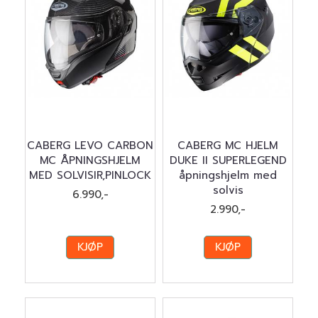
CABERG LEVO CARBON
CABERG MC HJELM
MC ÅPNINGSHJELM
DUKE II SUPERLEGEND
MED SOLVISIR,PINLOCK
åpningshjelm med
solvis
6.990,-
2.990,-
KJØP
KJØP