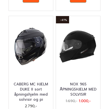
-41%
CABERG MC HJELM
NOX 965
DUKE II sort
ÅPNINGSHJELM MED
åpningshjelm med
SOLVISIR
solvisir og pi
1.690,-
1.000,-
2.790,-