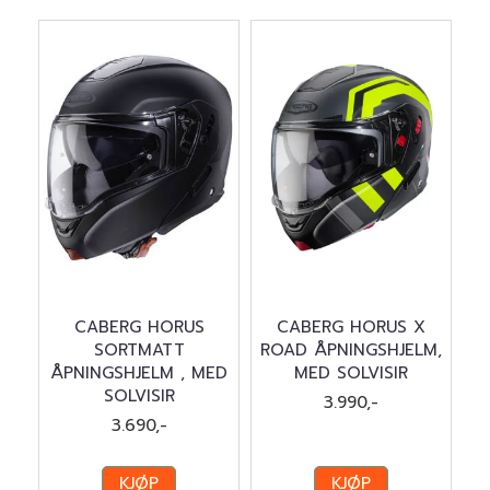
CABERG HORUS
CABERG HORUS X
SORTMATT
ROAD ÅPNINGSHJELM,
ÅPNINGSHJELM , MED
MED SOLVISIR
SOLVISIR
3.990,-
3.690,-
KJØP
KJØP