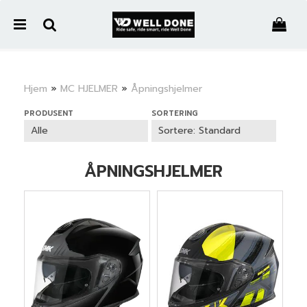
">
Hjem
»
MC HJELMER
»
Åpningshjelmer
Nullstill
PRODUSENT
SORTERING
Trykk ENTER for å søke
ÅPNINGSHJELMER