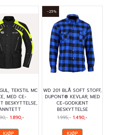
-25%
GUL, TEKSTIL MC
WD 201 BLÅ SOFT STOFF,
KE, MED CE-
DUPONT® KEVLAR, MED
T BESKYTTELSE,
CE-GODKJENT
ANNTETT
BESKYTTELSE
90,-
1.890,-
1.995,-
1.490,-
KJØP
KJØP