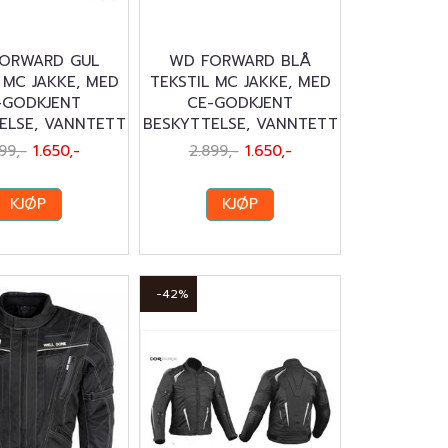
ORWARD GUL
WD FORWARD BLÅ
 MC JAKKE, MED
TEKSTIL MC JAKKE, MED
-GODKJENT
CE-GODKJENT
ELSE, VANNTETT
BESKYTTELSE, VANNTETT
99,-
1.650,-
2.899,-
1.650,-
KJØP
KJØP
-42%