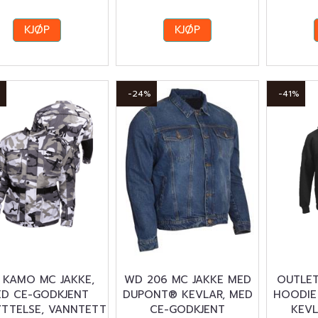
KJØP
KJØP
%
-24%
-41%
 KAMO MC JAKKE,
WD 206 MC JAKKE MED
OUTLET
D CE-GODKJENT
DUPONT® KEVLAR, MED
HOODIE
YTTELSE, VANNTETT
CE-GODKJENT
KEVL