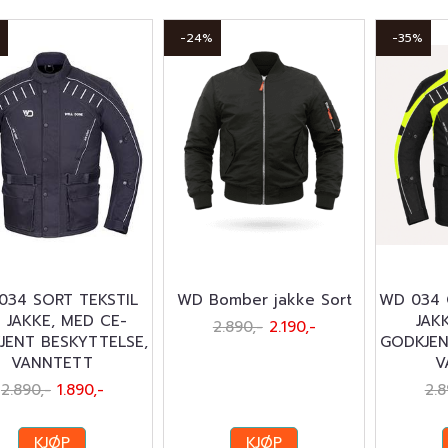
-24%
-35%
034 SORT TEKSTIL
WD Bomber jakke Sort
WD 034 
 JAKKE, MED CE-
JAK
2.890,-
2.190,-
JENT BESKYTTELSE,
GODKJEN
VANNTETT
V
2.890,-
1.890,-
2.8
KJØP
KJØP