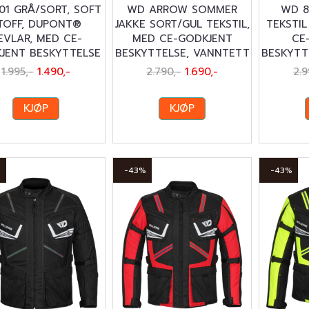
01 GRÅ/SORT, SOFT
WD ARROW SOMMER
WD 8
TOFF, DUPONT®
JAKKE SORT/GUL TEKSTIL,
TEKSTIL
EVLAR, MED CE-
MED CE-GODKJENT
CE
JENT BESKYTTELSE
BESKYTTELSE, VANNTETT
BESKYTT
1.995,-
1.490,-
2.790,-
1.690,-
2.9
KJØP
KJØP
%
-43%
-43%