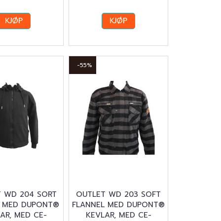
KJØP
KJØP
-55%
 WD 204 SORT
OUTLET WD 203 SOFT
 MED DUPONT®
FLANNEL MED DUPONT®
AR, MED CE-
KEVLAR, MED CE-