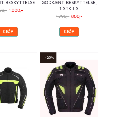
T BESKYTTELSE
GODKJENT BESKYTTELSE,
1 STK I S
90,-
1.000,-
1.790,-
800,-
KJØP
KJØP
-25%