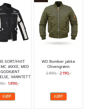
35 SORT/HVIT
WD Bomber jakke
 MC JAKKE, MED
Olivengrønn
-GODKJENT
2.890,-
2.190,-
ELSE, VANNTETT
90,-
1.890,-
KJØP
KJØP