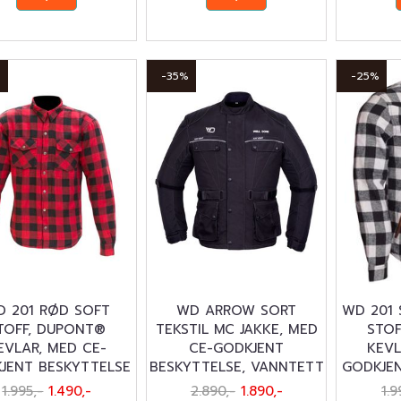
%
-35%
-25%
D 201 RØD SOFT
WD ARROW SORT
WD 201 
TOFF, DUPONT®
TEKSTIL MC JAKKE, MED
STOF
EVLAR, MED CE-
CE-GODKJENT
KEVL
JENT BESKYTTELSE
BESKYTTELSE, VANNTETT
GODKJEN
1.995,-
1.490,-
2.890,-
1.890,-
1.9