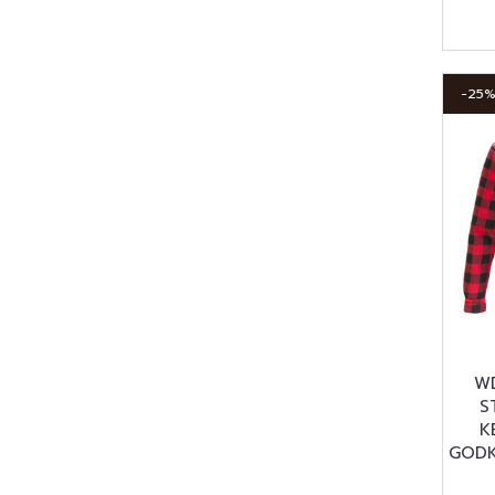
-25
W
S
K
GODK