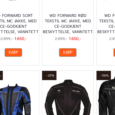
 FORWARD SORT
WD FORWARD RØD
WD F
TIL MC JAKKE, MED
TEKSTIL MC JAKKE, MED
TEKSTIL
CE-GODKJENT
CE-GODKJENT
CE
YTTELSE, VANNTETT
BESKYTTELSE, VANNTETT
BESKYTT
2.899,-
1.650,-
2.899,-
1.650,-
2.8
KJØP
KJØP
%
-25%
-56%