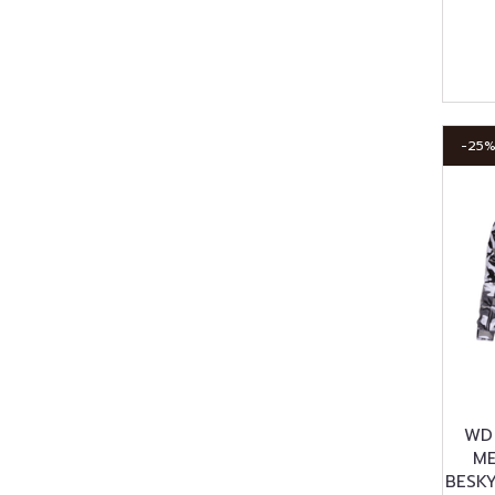
-25
WD
ME
BESK