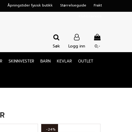
Åpningstider fysisk butikk
Størrelseguide
Frakt
Klubbservice
Søk
Logg inn
0,-
Nullstill
R
SKINNVESTER
BARN
KEVLAR
OUTLET
Trykk ENTER for å søke
ER
-24%