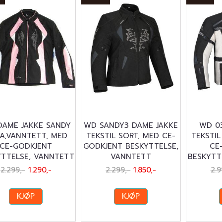
DAME JAKKE SANDY
WD SANDY3 DAME JAKKE
WD 0
A,VANNTETT, MED
TEKSTIL SORT, MED CE-
TEKSTIL
CE-GODKJENT
GODKJENT BESKYTTELSE,
CE
YTTELSE, VANNTETT
VANNTETT
BESKYTT
2.299,-
1.290,-
2.299,-
1.850,-
2.9
KJØP
KJØP