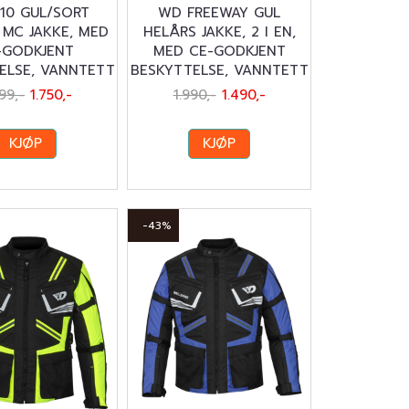
10 GUL/SORT
WD FREEWAY GUL
 MC JAKKE, MED
HELÅRS JAKKE, 2 I EN,
-GODKJENT
MED CE-GODKJENT
ELSE, VANNTETT
BESKYTTELSE, VANNTETT
99,-
1.750,-
1.990,-
1.490,-
KJØP
KJØP
-43%