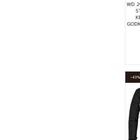
WD 2
S
K
GODK
-43