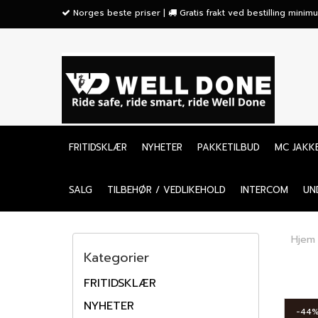
">
Norges beste priser |
Gratis frakt ved bestilling mini
FRITIDSKLÆR
NYHETER
PAKKETILBUD
MC JAKK
SALG
TILBEHØR / VEDLIKEHOLD
INTERCOM
UN
Hjem
Kategorier
FRITIDSKLÆR
NYHETER
-44