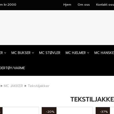
mum kr.2000
Hjem
Om oss
Kontakt oss
ER
MC BUKSER
MC STØVLER
MC HJELMER
MC HANSKE
DERTØY/VARME
»
MC JAKKER
»
Tekstiljakker
TEKSTILJAKK
%
-20%
-37%