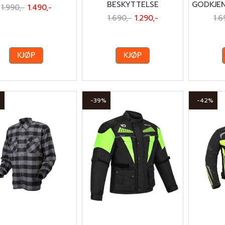
BESKYTTELSE
GODKJEN
1.990,-
1.490,-
1.690,-
1.290,-
1.6
KJØP
KJØP
%
-39%
-42%