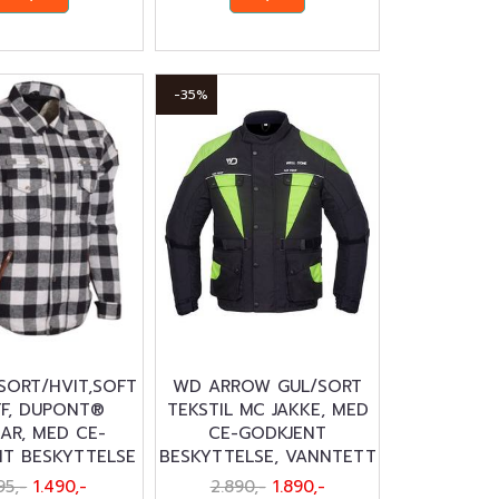
-35%
SORT/HVIT,SOFT
WD ARROW GUL/SORT
F, DUPONT®
TEKSTIL MC JAKKE, MED
AR, MED CE-
CE-GODKJENT
T BESKYTTELSE
BESKYTTELSE, VANNTETT
95,-
1.490,-
2.890,-
1.890,-