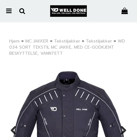
">
Hjem
»
MC JAKKER
»
Tekstiljakker
»
Tekstiljakker
»
WD
034 SORT TEKSTIL MC JAKKE, MED CE-GODKJENT
Nullstill
BESKYTTELSE, VANNTETT
Trykk ENTER for å søke