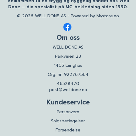
Velkommen til en trygg og hyggelig handel hos Well
Done – din spesialist på MC-bekledning siden 1990.
© 2026 WELL DONE AS - Powered by
Mystore.no
Om oss
WELL DONE AS
Parkveien 23
1405 Langhus
Org. nr. 922767564
46528470
post@welldone.no
Kundeservice
Personvern
Salgsbetingelser
Forsendelse