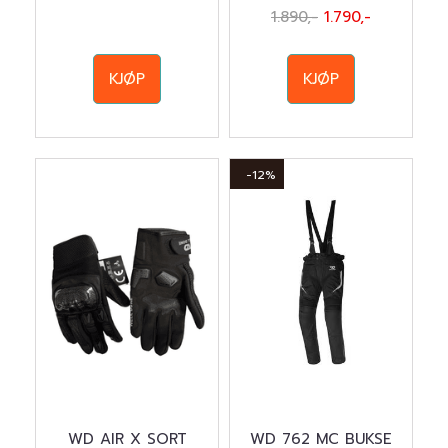
1.890,-
1.790,-
KJØP
KJØP
-12%
WD AIR X SORT
WD 762 MC BUKSE