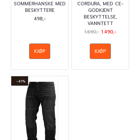
SOMMERHANSKE MED
CORDURA, MED CE-
BESKYTTERE
GODKJENT
BESKYTTELSE,
498,-
VANNTETT
1.690,-
1.490,-
KJØP
KJØP
-41%