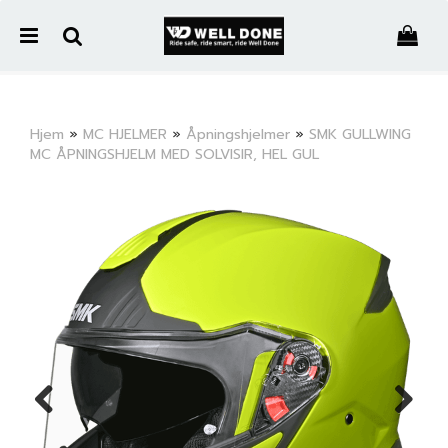
">
Hjem
»
MC HJELMER
»
Åpningshjelmer
»
SMK GULLWING
MC ÅPNINGSHJELM MED SOLVISIR, HEL GUL
Nullstill
Trykk ENTER for å søke
Previous
Next