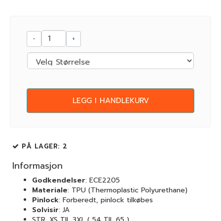
-
+
LEGG I HANDLEKURV
PÅ LAGER
: 2
Informasjon
Godkendelser
: ECE2205
Materiale
: TPU (Thermoplastic Polyurethane)
Pinlock
: Forberedt, pinlock tilkøbes
Solvisir
: JA
STR. XS TIL 3XL ( 54 TIL 65 )