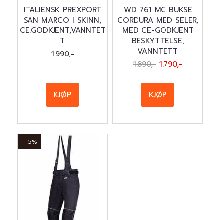
ITALIENSK PREXPORT
WD 761 MC BUKSE
SAN MARCO I SKINN,
CORDURA MED SELER,
CE.GODKJENT,VANNTET
MED CE-GODKJENT
T
BESKYTTELSE,
VANNTETT
1.990,-
1.890,-
1.790,-
KJØP
KJØP
-5%