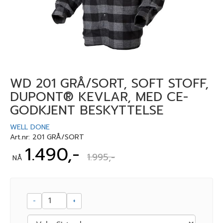
WD 201 GRÅ/SORT, SOFT STOFF,
DUPONT® KEVLAR, MED CE-
GODKJENT BESKYTTELSE
WELL DONE
Art.nr:
201 GRÅ/SORT
1.490,-
1.995,-
NÅ
-
+