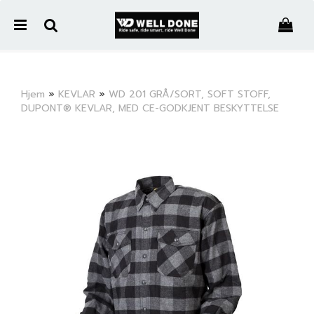
">
Hjem
»
KEVLAR
»
WD 201 GRÅ/SORT, SOFT STOFF,
DUPONT® KEVLAR, MED CE-GODKJENT BESKYTTELSE
Nullstill
Trykk ENTER for å søke