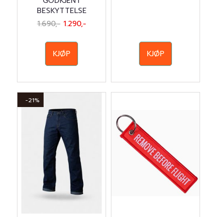
GODKJENT
BESKYTTELSE
1.690,-
1.290,-
KJØP
KJØP
-21%