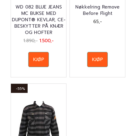
WD 082 BLUE JEANS
Nøkkelring Remove
MC BUKSE MED
Before Flight
DUPONT® KEVLAR, CE-
65,-
BESKYTTER PÅ KNÆR
OG HOFTER
1.890,-
1.500,-
KJØP
KJØP
-55%