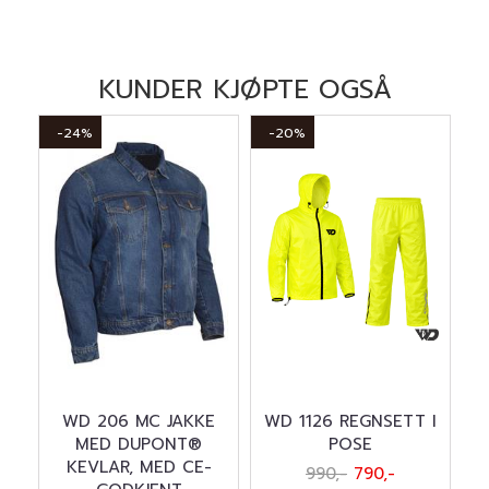
KUNDER KJØPTE OGSÅ
-24%
-20%
WD 206 MC JAKKE
WD 1126 REGNSETT I
MED DUPONT®
POSE
KEVLAR, MED CE-
990,-
790,-