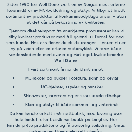
Siden 1990 har Well Done vært en av Norges mest erfarne
leverandører av MC-bekledning og utstyr. Vi tilbyr et bredt
sortiment av produkter til konkurransedyktige priser – uten
at det går på bekostning av kvaliteten.
Gjennom direkteimport fra anerkjente produsenter kan vi
tilby kvalitetsprodukter med full garanti, til fordel for deg
som kunde. Hos oss finner du alt du trenger – enten du er
ny på veien eller en erfaren motorsyklist. Vi fører både
verdensledende merkevarer og vårt eget kvalitetsmerke
Well Done
.
I vårt sortiment finner du blant annet:
MC-jakker og bukser i cordura, skinn og kevlar
MC-hjelmer, støvler og hansker
Skinnvester, intercom og et stort utvalg tilbehør
Klær og utstyr til både sommer- og vinterbruk
Du kan handle enkelt i vår nettbutikk, med levering over
hele landet, eller besøk vår butikk på Langhus. Her
kan du prøve produktene og få personlig veiledning. Gratis
parkering er tilgjengelig rett utenfor.