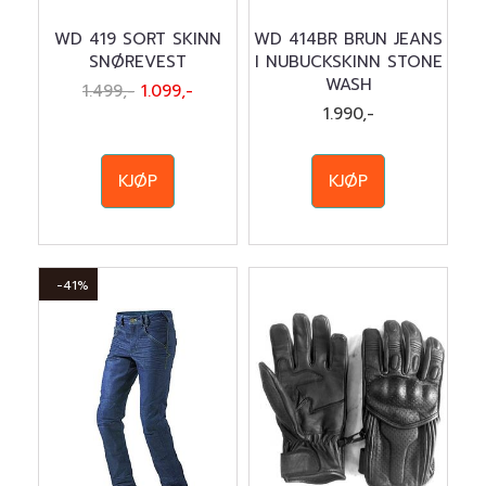
WD 419 SORT SKINN
WD 414BR BRUN JEANS
SNØREVEST
I NUBUCKSKINN STONE
WASH
1.499,-
1.099,-
1.990,-
KJØP
KJØP
-41%