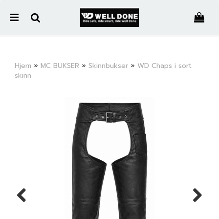
">
Hjem
»
MC BUKSER
»
Skinnbukser
»
WD Chaps i sort
skinn
Nullstill
Trykk ENTER for å søke
Previous
Next