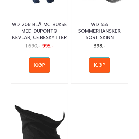
WD 208 BLÅ MC BUKSE
WD 555
MED DUPONT®
SOMMERHANSKER,
KEVLAR, CE.BESKYTTER
SORT SKINN
1.690,-
995,-
398,-
KJØP
KJØP