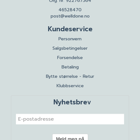
Org. nr. 922767564
46528470
post@welldone.no
Kundeservice
Personvern
Salgsbetingelser
Forsendelse
Betaling
Bytte størrelse - Retur
Klubbservice
Nyhetsbrev
Meld meg på