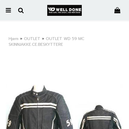
">
Hjem
»
OUTLET
»
OUTLET WD 59 MC
SKINNJAKKE.CE.BESKYTTERE
Nullstill
Trykk ENTER for å søke