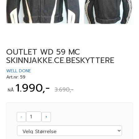
OUTLET WD 59 MC
SKINNJAKKE.CE.BESKYTTERE
WELL DONE
Art.nr:
59
1.990,-
3.690,-
NÅ
-
+