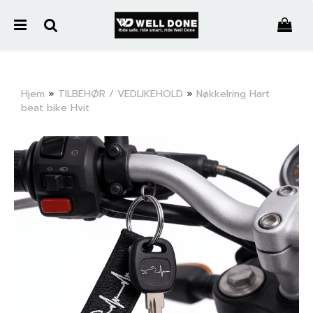
">
Hjem
»
TILBEHØR / VEDLIKEHOLD
»
Nøkkelring Hart
beat bike Hvit
Nullstill
Trykk ENTER for å søke