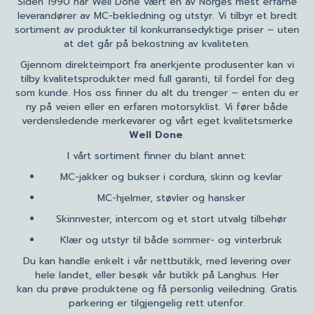
Siden 1990 har Well Done vært en av Norges mest erfarne
leverandører av MC-bekledning og utstyr. Vi tilbyr et bredt
sortiment av produkter til konkurransedyktige priser – uten
at det går på bekostning av kvaliteten.
Gjennom direkteimport fra anerkjente produsenter kan vi
tilby kvalitetsprodukter med full garanti, til fordel for deg
som kunde. Hos oss finner du alt du trenger – enten du er
ny på veien eller en erfaren motorsyklist. Vi fører både
verdensledende merkevarer og vårt eget kvalitetsmerke
Well Done
.
I vårt sortiment finner du blant annet:
MC-jakker og bukser i cordura, skinn og kevlar
MC-hjelmer, støvler og hansker
Skinnvester, intercom og et stort utvalg tilbehør
Klær og utstyr til både sommer- og vinterbruk
Du kan handle enkelt i vår nettbutikk, med levering over
hele landet, eller besøk vår butikk på Langhus. Her
kan du prøve produktene og få personlig veiledning. Gratis
parkering er tilgjengelig rett utenfor.