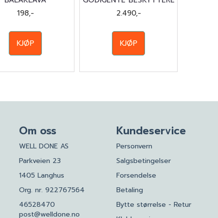
BALAKLAVA
GODKJENTE BESKYTTERE
198,-
2.490,-
KJØP
KJØP
Om oss
Kundeservice
WELL DONE AS
Personvern
Parkveien 23
Salgsbetingelser
1405 Langhus
Forsendelse
Org. nr. 922767564
Betaling
46528470
Bytte størrelse - Retur
post@welldone.no