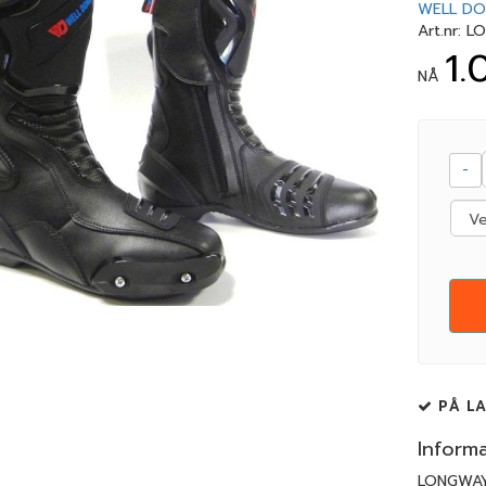
WELL DO
Art.nr:
L
1.
NÅ
-
PÅ L
Inform
LONGWA