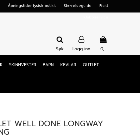
Åpningstider fysisk butikk
Størrelseguide
Frakt
Klubbservice
Søk
Logg inn
0,-
Nullstill
R
SKINNVESTER
BARN
KEVLAR
OUTLET
Trykk ENTER for å søke
LET WELL DONE LONGWAY
NG