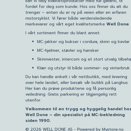
kan vi tilby kvalitetsprodukter med full garanti, til
fordel for deg som kunde. Hos oss finner du alt du
trenger – enten du er ny på veien eller en erfaren
motorsyklist. Vi fører både verdensledende
merkevarer og vårt eget kvalitetsmerke
Well Done
.
I vårt sortiment finner du blant annet:
MC-jakker og bukser i cordura, skinn og kevlar
MC-hjelmer, støvler og hansker
Skinnvester, intercom og et stort utvalg tilbeh
Klær og utstyr til både sommer- og vinterbruk
Du kan handle enkelt i vår nettbutikk, med levering
over hele landet, eller besøk vår butikk på Langhus.
Her kan du prøve produktene og få personlig
veiledning. Gratis parkering er tilgjengelig rett
utenfor.
Velkommen til en trygg og hyggelig handel ho
Well Done – din spesialist på MC-bekledning
siden 1990.
© 2026 WELL DONE AS - Powered by
Mystore.no