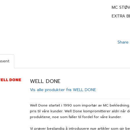
MC STØVL
EXTRA B
Share
usent
WELL DONE
Vis alle produkter fra WELL DONE
Well Done startet i 1990 som importør av MC bekledning. 
pris til våre kunder. Well Done kompromitterer aldri når det
produktene, noe som faller til fordel for våre kunder.
Vi prøver bestandig å introdusere nye artikler som gir bed