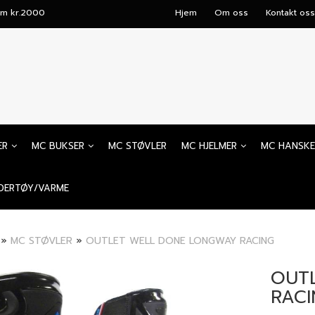
mum kr.2000
Hjem
Om oss
Kontakt oss
ER
MC BUKSER
MC STØVLER
MC HJELMER
MC HANSKE
DERTØY/VARME
»
MC STØVLER
»
OUTLET WELL DONE LONGWAY RACING
OUT
RACI