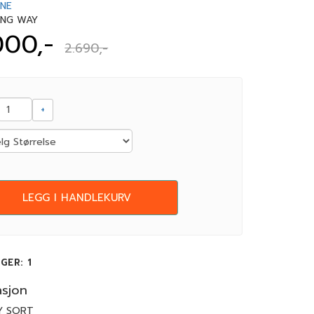
NE
ONG WAY
000,-
2.690,-
+
LEGG I HANDLEKURV
AGER
: 1
asjon
Y SORT