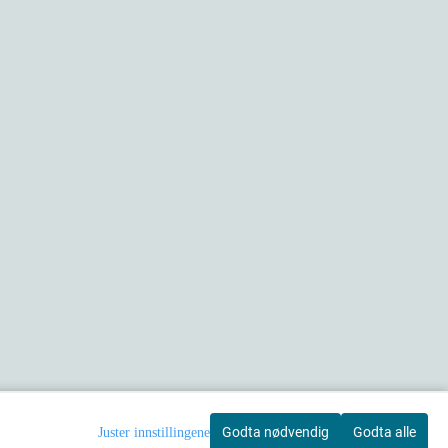
Godta nødvendig
Godta alle
Juster innstillingene