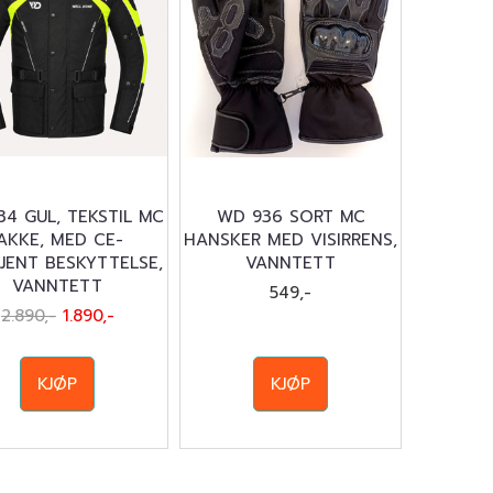
4 GUL, TEKSTIL MC
WD 936 SORT MC
JAKKE, MED CE-
HANSKER MED VISIRRENS,
JENT BESKYTTELSE,
VANNTETT
VANNTETT
549,-
2.890,-
1.890,-
KJØP
KJØP