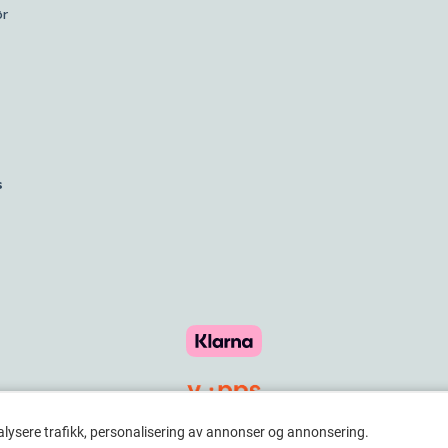
ør
s
alysere trafikk, personalisering av annonser og annonsering.