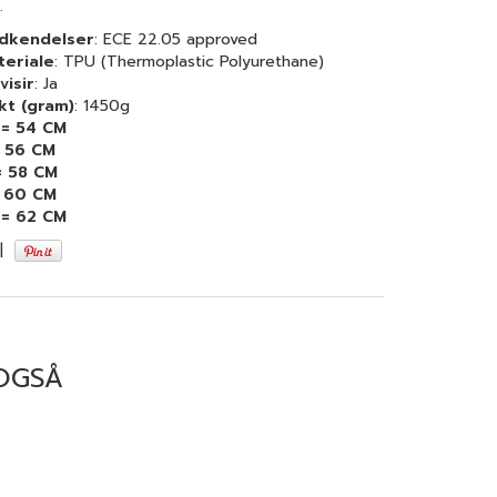
.
dkendelser
: ECE 22.05 approved
teriale
: TPU (Thermoplastic Polyurethane)
visir
: Ja
kt (gram)
: 1450g
 = 54 CM
= 56 CM
= 58 CM
= 60 CM
 = 62 CM
|
OGSÅ