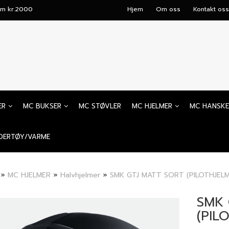
mum kr.2000
Hjem
Om oss
Kontakt oss
ER
MC BUKSER
MC STØVLER
MC HJELMER
MC HANSKE
DERTØY/VARME
»
MC HJELMER
»
Halvhjelmer
»
SMK GTJ MATT SORT (PILOTHJELM
SMK 
(PIL