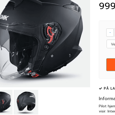
999
-
PÅ L
Inform
Pilot hje
visir. Int