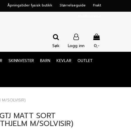
Åpningstider fysisk butikk
Størrelseguide
Frakt
Klubbservice
Søk
Logg inn
0,-
Nullstill
R
SKINNVESTER
BARN
KEVLAR
OUTLET
Trykk ENTER for å søke
 M/SOLVISIR)
GTJ MATT SORT
OTHJELM M/SOLVISIR)