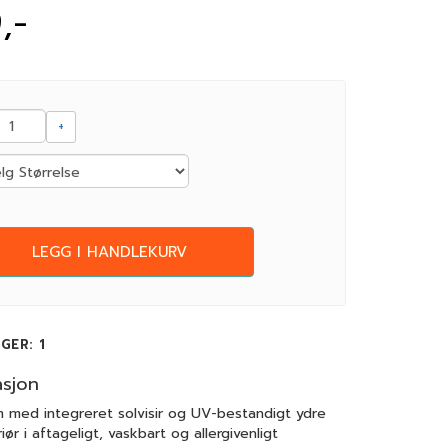
,-
+
LEGG I HANDLEKURV
AGER
: 1
asjon
m med integreret solvisir og UV-bestandigt ydre
eriør i aftageligt, vaskbart og allergivenligt