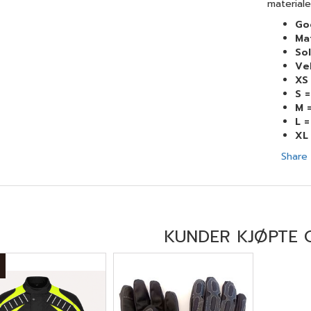
materiale
Go
Ma
Sol
Ve
XS
S 
M 
L 
XL
Share
KUNDER KJØPTE 