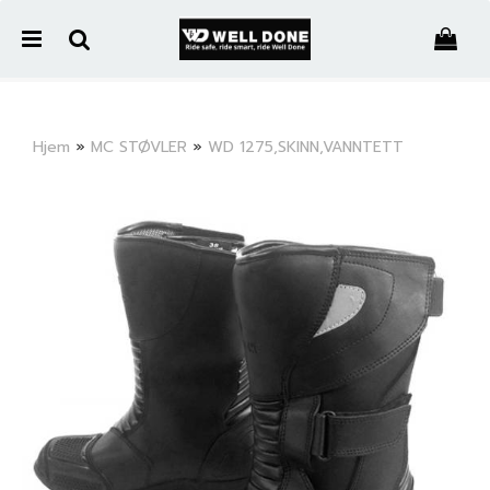
">
Hjem
»
MC STØVLER
»
WD 1275,SKINN,VANNTETT
Nullstill
Trykk ENTER for å søke