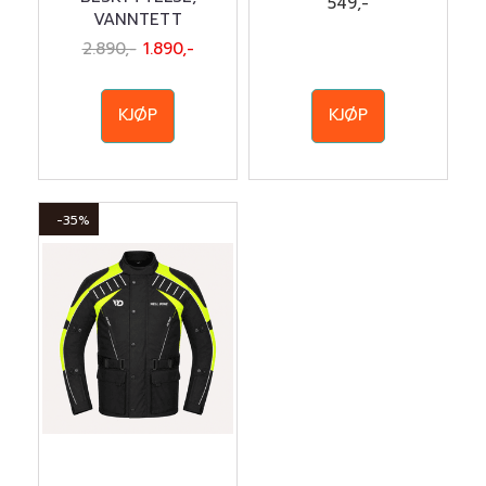
549,-
VANNTETT
2.890,-
1.890,-
KJØP
KJØP
-35%