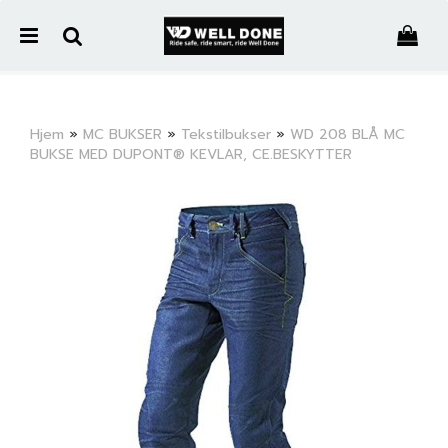
">
Hjem
»
MC BUKSER
»
Tekstilbukser
»
WD 208 BLÅ MC
BUKSE MED DUPONT® KEVLAR, CE.BESKYTTER
Nullstill
Trykk ENTER for å søke