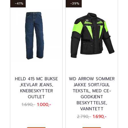
-41%
-39%
HELD 415 MC BUKSE
WD ARROW SOMMER
,KEVLAR JEANS,
JAKKE SORT/GUL
KNEBESKYTTER
TEKSTIL, MED CE-
OUTLET
GODKJENT
BESKYTTELSE,
1.690,-
1.000,-
VANNTETT
2.790,-
1.690,-