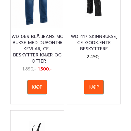
WD 069 BLÅ JEANS MC
WD 417 SKINNBUKSE,
BUKSE MED DUPONT®
CE-GODKJENTE
KEVLAR, CE-
BESKYTTERE
BESKYTTER KNÆR OG
2.490,-
HOFTER
1.890,-
1.500,-
KJØP
KJØP