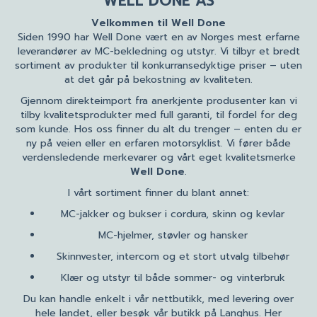
WELL DONE AS
Velkommen til Well Done
Siden 1990 har Well Done vært en av Norges mest erfarne
leverandører av MC-bekledning og utstyr. Vi tilbyr et bredt
sortiment av produkter til konkurransedyktige priser – uten
at det går på bekostning av kvaliteten.
Gjennom direkteimport fra anerkjente produsenter kan vi
tilby kvalitetsprodukter med full garanti, til fordel for deg
som kunde. Hos oss finner du alt du trenger – enten du er
ny på veien eller en erfaren motorsyklist. Vi fører både
verdensledende merkevarer og vårt eget kvalitetsmerke
Well Done
.
I vårt sortiment finner du blant annet:
MC-jakker og bukser i cordura, skinn og kevlar
MC-hjelmer, støvler og hansker
Skinnvester, intercom og et stort utvalg tilbehør
Klær og utstyr til både sommer- og vinterbruk
Du kan handle enkelt i vår nettbutikk, med levering over
hele landet, eller besøk vår butikk på Langhus. Her