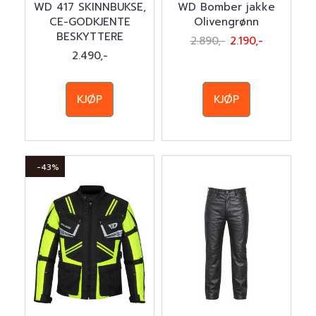
WD 417 SKINNBUKSE,
WD Bomber jakke
CE-GODKJENTE
Olivengrønn
BESKYTTERE
2.890,-
2.190,-
2.490,-
KJØP
KJØP
-43%