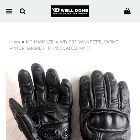
">
Hjem
»
MC HANSKER
»
WD 933 VANNTETT, VARME
VINTERHANSKER, THINSOLATED, MYKT
Nullstill
Trykk ENTER for å søke