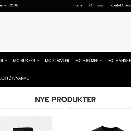
mum kr.2000
Hjem
Om oss
Kontakt oss
ER
MC BUKSER
MC STØVLER
MC HJELMER
MC HANSKE
DERTØY/VARME
NYE PRODUKTER