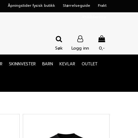
Åpningstider fysisk butikk
Størrelseguide
Frakt
Klubbservice
Søk
Logg inn
0,-
Nullstill
R
SKINNVESTER
BARN
KEVLAR
OUTLET
Trykk ENTER for å søke