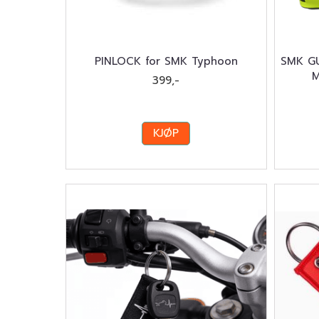
PINLOCK for SMK Typhoon
SMK G
M
399,-
KJØP