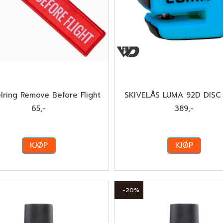
lring Remove Before Flight
SKIVELÅS LUMA 92D DISC
65,-
389,-
KJØP
KJØP
-20%