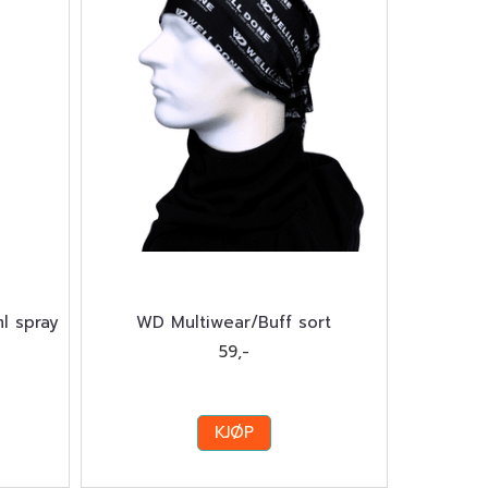
l spray
WD Multiwear/Buff sort
59,-
KJØP