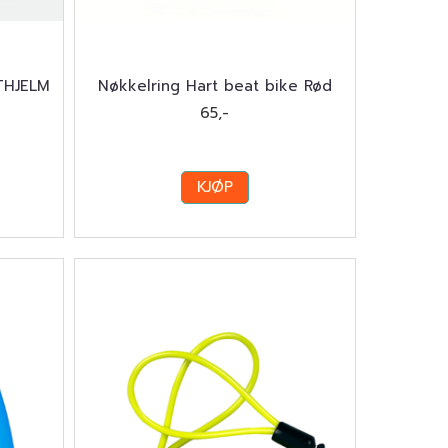
THJELM
Nøkkelring Hart beat bike Rød
65,-
KJØP