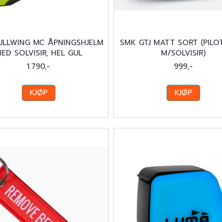
ULLWING MC ÅPNINGSHJELM
SMK GTJ MATT SORT (PILO
ED SOLVISIR, HEL GUL
M/SOLVISIR)
1.790,-
999,-
KJØP
KJØP