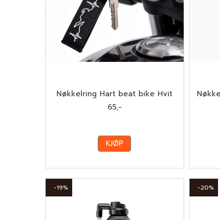
Nøkkelring Hart beat bike Hvit
Nøkke
65,-
KJØP
-19%
-20%