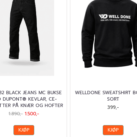
2 BLACK JEANS MC BUKSE
WELLDONE SWEATSHIRT B
 DUPONT® KEVLAR, CE-
SORT
TTER PÅ KNÆR OG HOFTER
399,-
1.890,-
1.500,-
KJØP
KJØP