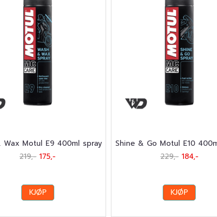
 Wax Motul E9 400ml spray
Shine & Go Motul E10 400m
219,-
175,-
229,-
184,-
KJØP
KJØP