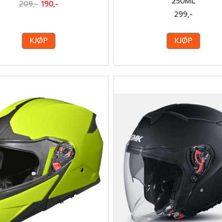
250ML
209,-
190,-
299,-
KJØP
KJØP