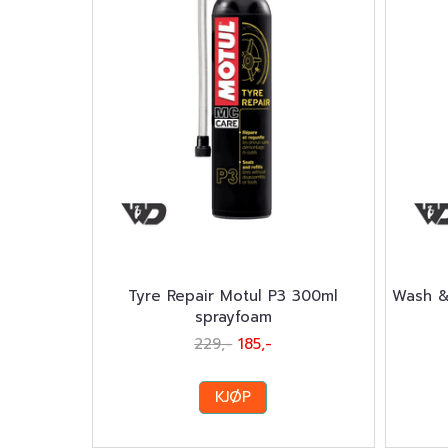
Tyre Repair Motul P3 300ml
Wash &
sprayfoam
229,-
185,-
KJØP