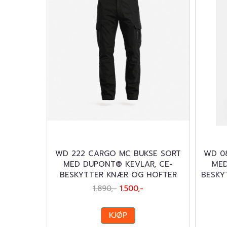
WD 222 CARGO MC BUKSE SORT
WD 08
MED DUPONT® KEVLAR, CE-
MED
BESKYTTER KNÆR OG HOFTER
BESKY
1.890,-
1.500,-
KJØP