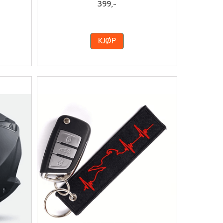
399,-
KJØP